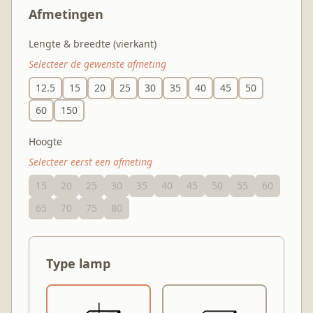
Afmetingen
Lengte & breedte (vierkant)
Selecteer de gewenste afmeting
12.5
15
20
25
30
35
40
45
50
60
150
Hoogte
Selecteer eerst een afmeting
15
20
25
30
35
40
45
50
55
60
65
70
75
80
Type lamp