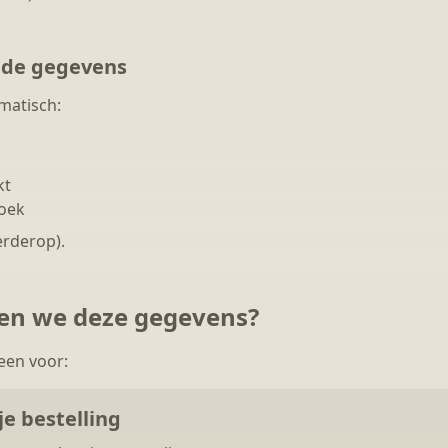
lde gegevens
matisch:
kt
zoek
erderop).
n we deze gegevens?
een voor:
je bestelling