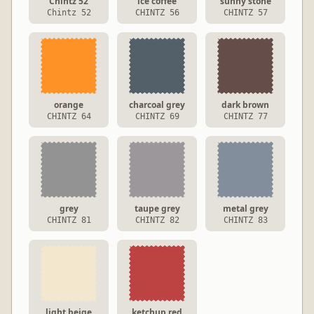
Chintz 52
ice coffee
sunny stone
Chintz 52
CHINTZ 56
CHINTZ 57
orange
charcoal grey
dark brown
CHINTZ 64
CHINTZ 69
CHINTZ 77
grey
taupe grey
metal grey
CHINTZ 81
CHINTZ 82
CHINTZ 83
light beige
ketchup red