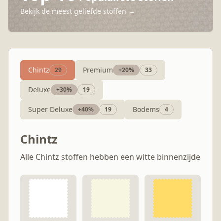
Bekijk de meest geliefde stoffen →
Chintz
Premium
29
+
20
%
33
Deluxe
+
30
%
19
Super Deluxe
Bodems
+
40
%
19
4
Chintz
Alle Chintz stoffen hebben een witte binnenzijde