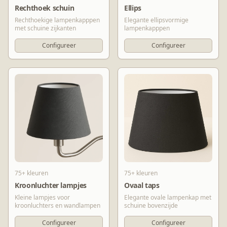
Rechthoek schuin
Ellips
Rechthoekige lampenkapppen
Elegante ellipsvormige
met schuine zijkanten
lampenkapppen
Configureer
Configureer
75+ kleuren
75+ kleuren
Kroonluchter lampjes
Ovaal taps
Kleine lampjes voor
Elegante ovale lampenkap met
kroonluchters en wandlampen
schuine bovenzijde
Configureer
Configureer