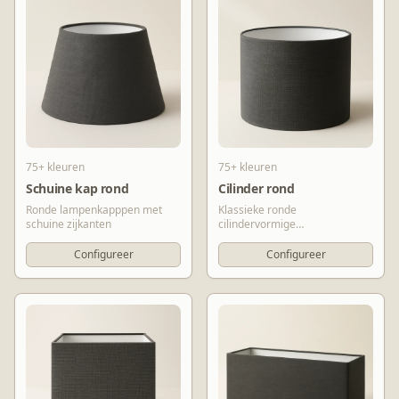
75+ kleuren
75+ kleuren
Schuine kap rond
Cilinder rond
Ronde lampenkapppen met
Klassieke ronde
schuine zijkanten
cilindervormige
lampenkapppen
Configureer
Configureer