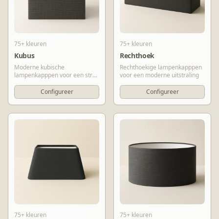
75+ kleuren
75+ kleuren
Kubus
Rechthoek
Moderne kubische
Rechthoekige lampenkapppen
lampenkapppen voor een strak
voor een moderne uitstraling
design
Configureer
Configureer
75+ kleuren
75+ kleuren