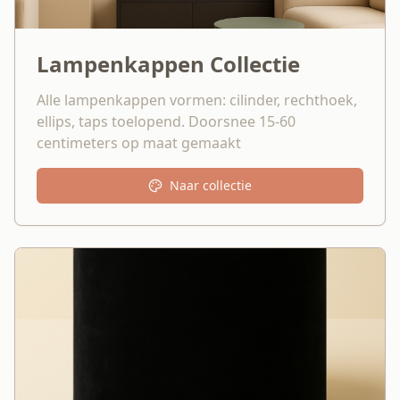
Lampenkappen Collectie
Alle lampenkappen vormen: cilinder, rechthoek,
ellips, taps toelopend. Doorsnee 15-60
centimeters op maat gemaakt
Naar collectie